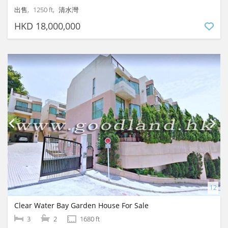
出售
1250 ft
清水灣
HKD 18,000,000
Clear Water Bay Garden House For Sale
3
2
1680 ft