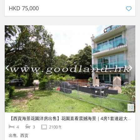
HKD 75,000
【西貢海景花園洋房出售】花園直看震撼海景｜4房1套連超大獨立草坪、尊享翠綠環抱極高私隱
4
3
2100 ft
出售
西贡