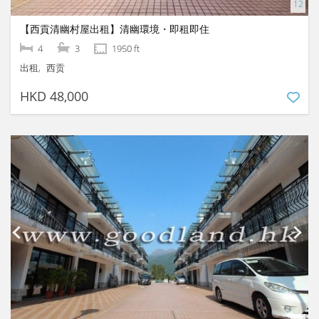
【西貢清幽村屋出租】清幽環境・即租即住
4
3
1950 ft
出租
西贡
HKD 48,000