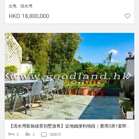
出售
清水灣
HKD 18,800,000
【清水灣新裝綠景別墅放售】近地鐵便利地段｜實用3房1套即買即住
3
2
1800 ft