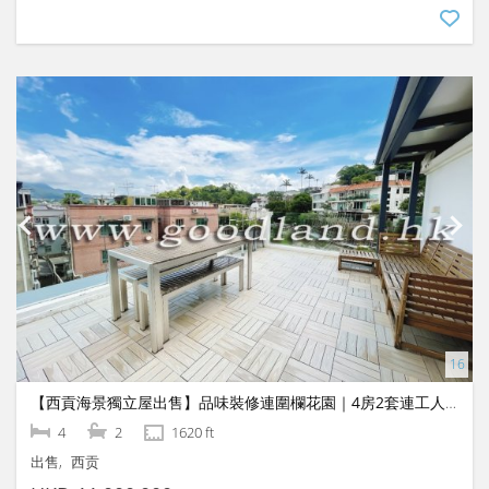
【西貢海景獨立屋出售】品味裝修連圍欄花園｜4房2套連工人房
4
2
1620 ft
出售
西贡