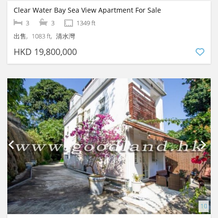
Clear Water Bay Sea View Apartment For Sale
3
3
1349 ft
出售
1083 ft
清水灣
HKD 19,800,000