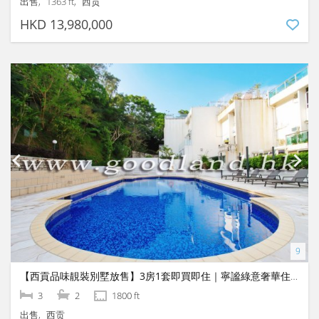
出售
1363 ft
西贡
HKD 13,980,000
【西貢品味靚裝別墅放售】3房1套即買即住｜寧謐綠意奢華住宅
3
2
1800 ft
出售
西贡