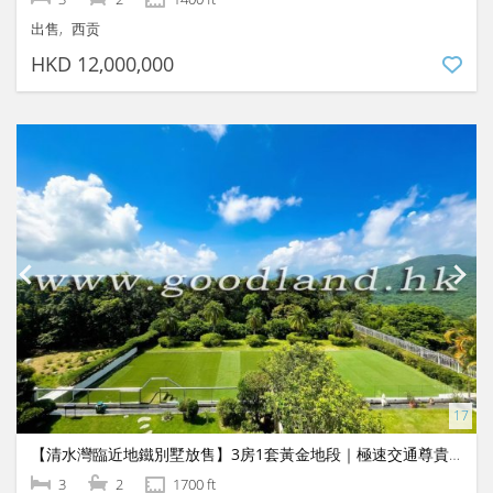
出售
西贡
HKD 12,000,000
【清水灣臨近地鐵別墅放售】3房1套黃金地段｜極速交通尊貴大宅
3
2
1700 ft