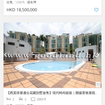
出售
1250 ft
清水灣
HKD 18,500,000
【西貢排屋邊位花園別墅放售】現代時尚靚裝｜開揚景致屋苑泳池近交通
2
2
2003 ft