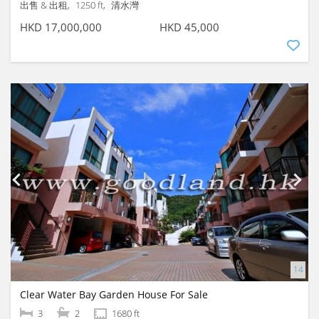
出售 & 出租
1250 ft
清水灣
HKD 17,000,000
HKD 45,000
Clear Water Bay Garden House For Sale
3
2
1680 ft