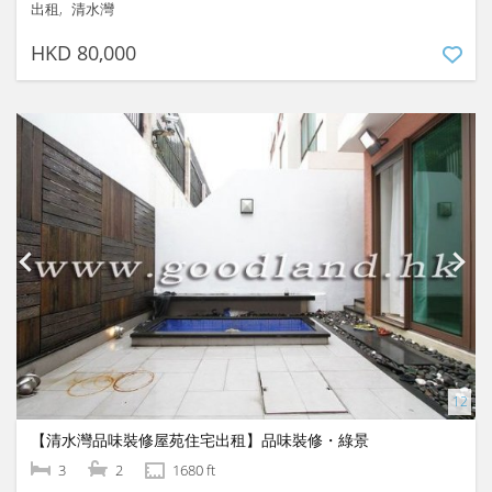
出租
清水灣
HKD 80,000
【清水灣品味裝修屋苑住宅出租】品味裝修・綠景
3
2
1680 ft