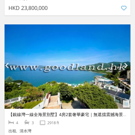
HKD 23,800,000
【銀線灣一線全海景別墅】4房2套奢華豪宅｜無遮擋震撼海景放盤
4
3
2918 ft
出租
清水灣