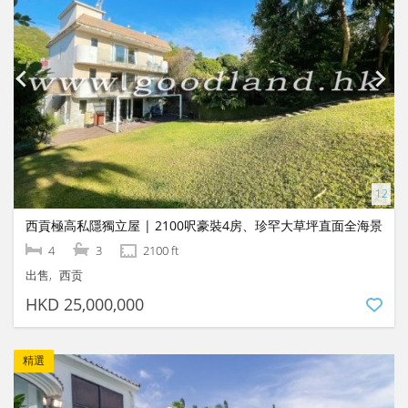
西貢極高私隱獨立屋 | 2100呎豪裝4房、珍罕大草坪直面全海景
4
3
2100 ft
出售
西贡
HKD 25,000,000
精選