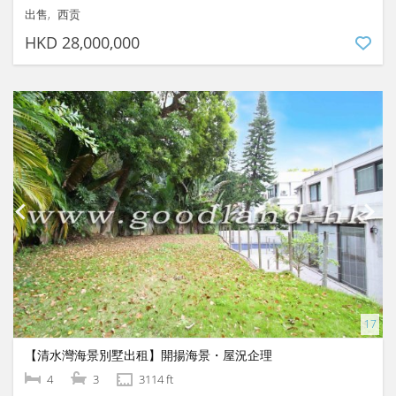
出售
西贡
HKD 28,000,000
【清水灣海景別墅出租】開揚海景・屋況企理
4
3
3114 ft