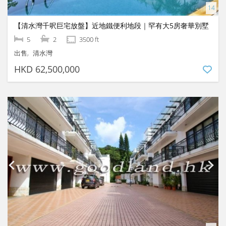
【清水灣千呎巨宅放盤】近地鐵便利地段｜罕有大5房奢華別墅
5
2
3500 ft
出售
清水灣
HKD 62,500,000