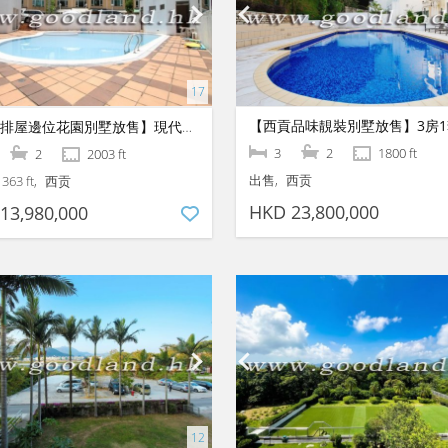
【西貢排屋邊位花園別墅放售】現代時尚靚裝｜開揚景致屋苑泳池近交通
3
2
1800 ft
2
2003 ft
出售
西贡
1363 ft
西贡
HKD 23,800,000
13,980,000