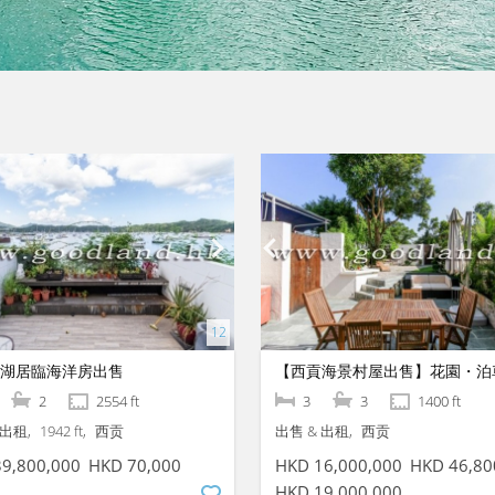
湖居臨海洋房出售
【西貢海景村屋出售】花園・泊
2
2554 ft
3
3
1400 ft
 出租
1942 ft
西贡
出售 & 出租
西贡
9,800,000
HKD 70,000
HKD 16,000,000
HKD 46,80
HKD 19,000,000