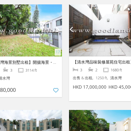
【清水灣海景別墅出租】開揚海景・屋況企理
3
2
1680 ft
3
3114 ft
出售 & 出租
1250 ft
清水灣
清水灣
HKD 17,000,000
HKD 45,00
80,000