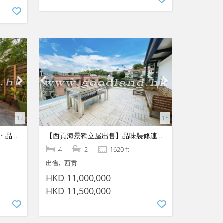
【西貢開揚景觀村屋出售】花園・品味裝修・低密度清幽
【西貢海景獨立屋出售】品味裝修連圍欄花園｜4房2套連工人房
4
2
1620 ft
出售
西贡
HKD 11,000,000
HKD 11,500,000