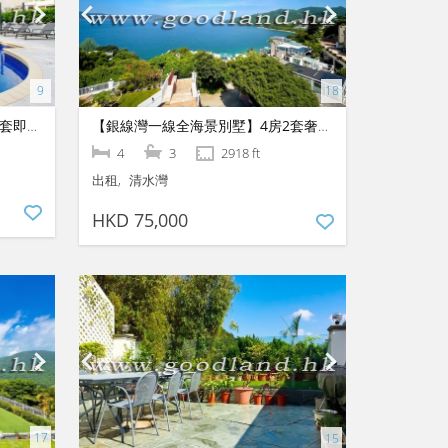
【西貢品味靚裝別墅放售】3房1套即買即住｜寧謐綠意奢華住宅
【銀線灣一線全海景別墅】4房2套奢華豪宅｜無遮擋震撼海景放盤
4
3
2918 ft
出租
清水灣
HKD 75,000