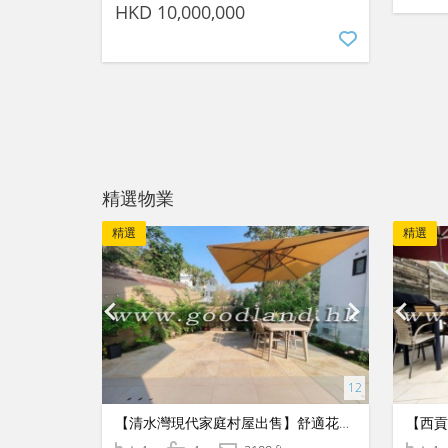
HKD 10,000,000
精選物業
精選
精選
【清水灣現代家庭村屋出售】舒適花園・寬敞佈局・清幽便利