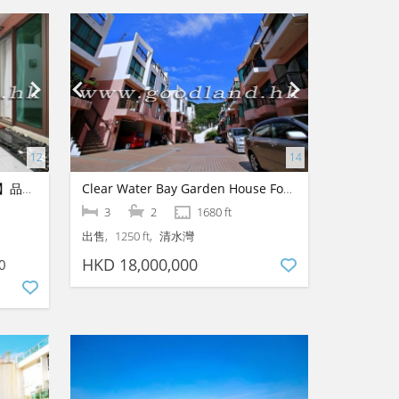
【清水灣品味裝修屋苑住宅出租】品味裝修・綠景
Clear Water Bay Garden House For Sale
3
2
1680 ft
出售
1250 ft
清水灣
HKD 18,000,000
0