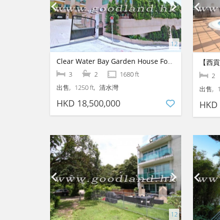
Clear Water Bay Garden House For Sale
3
2
1680 ft
2
出售
1250 ft
清水灣
出售
HKD 18,500,000
HKD 