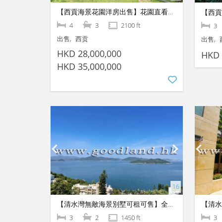
【西貢海景花園洋房出售】花園直看震撼海景｜4房1套連超大獨立草坪、尊享翠綠環抱極高私隱
4
3
2100 ft
3
出售
西贡
出售
HKD 28,000,000
HKD 
HKD 35,000,000
【清水灣無敵海景別墅可租可售】全新精緻裝修｜實用3房1套即租即住
3
2
1450 ft
3