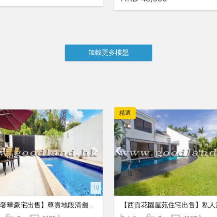
精選
【西貢奢華豪宅出售】尊貴地段清幽4房｜尊享獨立私人游泳池與名師品味裝修