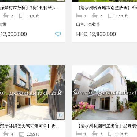
【西貢海景村屋放售】3房1套精緻大宅｜極致海岸生活首選
2
1400 ft
3
2
1700 ft
西贡
出售
清水灣
12,000,000
HKD 18,800,000
【清水灣新裝綠景大宅可租可售】近地鐵極速出行｜千呎巨宅3大套房
4
3
2100 ft
4
2068 ft