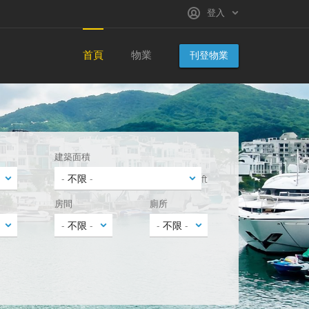
登入
首頁
物業
刊登物業
建築面積
ft
房間
廁所