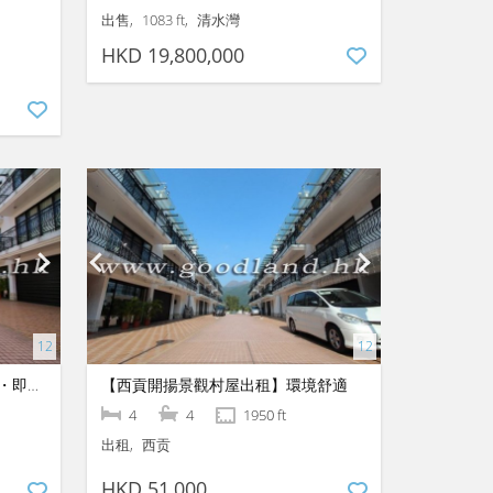
出售
1083 ft
清水灣
HKD 19,800,000
【西貢清幽村屋出租】清幽環境・即租即住
【西貢開揚景觀村屋出租】環境舒適
4
4
1950 ft
出租
西贡
HKD 51,000