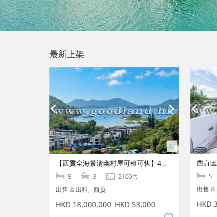
最新上架
西貢匡
【西貢全海景清幽村屋可租可售】4房2套連工人房｜寧謐環境星級大宅
5
5
3
2100 ft
出售 &
出售 & 出租
西贡
HKD 3
HKD 18,000,000
HKD 53,000