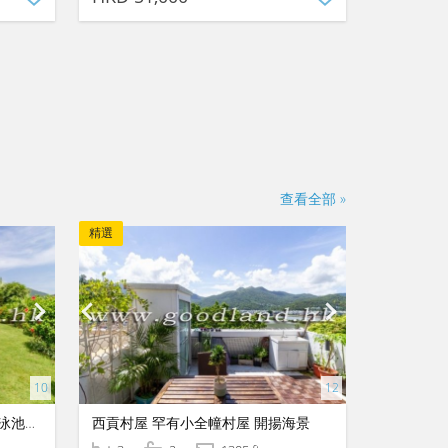
查看全部 »
精選
【西貢花園屋苑住宅出售】私人泳池・屋苑配套
西貢村屋 罕有小全幢村屋 開揚海景