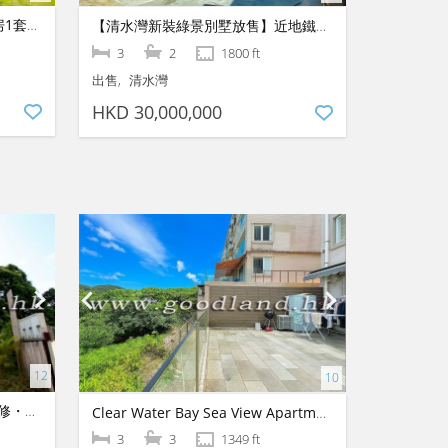
【清水灣臨近地鐵別墅放售】3房1套黃金地段｜極速交通尊貴大宅
【清水灣新裝綠景別墅放售】近地鐵便利地段｜實用3房1套即買即住
3
2
1800 ft
出售
清水灣
HKD 30,000,000
【清水灣花園村屋出售】品味裝修・設備廚房
Clear Water Bay Sea View Apartment For Sale
3
3
1349 ft