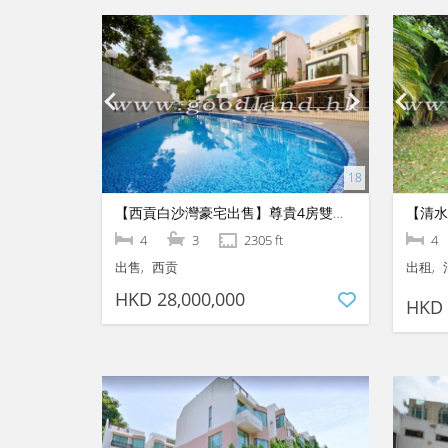
【西貢白沙灣豪宅出售】尊貴4房雙套房｜獨棟別墅、享綠意山景與屋苑泳池
4
3
2305 ft
4
出售
西贡
出租
HKD 28,000,000
HKD 